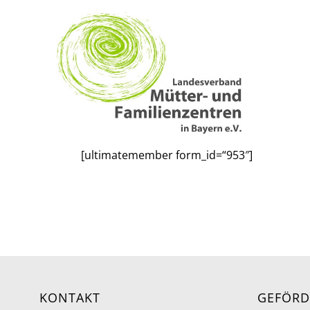
Zum
Inhalt
springen
[ultimatemember form_id=“953″]
KONTAKT
GEFÖRD