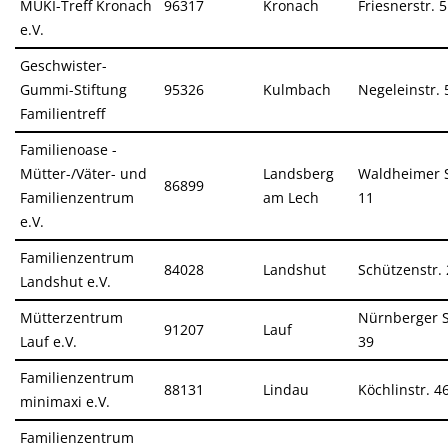
MUKI-Treff Kronach
96317
Kronach
Friesnerstr. 
e.V.
Geschwister-
Gummi-Stiftung
95326
Kulmbach
Negeleinstr. 
Familientreff
Familienoase -
Mütter-/Väter- und
Landsberg
Waldheimer S
86899
Familienzentrum
am Lech
11
e.V.
Familienzentrum
84028
Landshut
Schützenstr. 
Landshut e.V.
Mütterzentrum
Nürnberger S
91207
Lauf
Lauf e.V.
39
Familienzentrum
88131
Lindau
Köchlinstr. 4
minimaxi e.V.
Familienzentrum