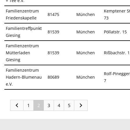
+ Tee e.V.
Familienzentrum
Kemptener St
81475
München
Friedenskapelle
73
Familientreffpunkt
81539
München
Pöllatstr. 15
Giesing
Familienzentrum
Mütterladen
81539
München
Rißbachstr. 
Giesing
Familienzentrum
Rolf-Pinegger
Hadern-Blumenau
80689
München
7
e.V.
1
2
3
4
5