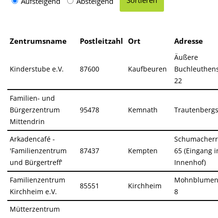
Aufsteigend
Absteigend
Zentrumsname
Postleitzahl
Ort
Adresse
Äußere
Kinderstube e.V.
87600
Kaufbeuren
Buchleuthens
22
Familien- und
Bürgerzentrum
95478
Kemnath
Trautenbergs
Mittendrin
Arkadencafé -
Schumacherr
'Familienzentrum
87437
Kempten
65 (Eingang 
und Bürgertreff'
Innenhof)
Familienzentrum
Mohnblume
85551
Kirchheim
Kirchheim e.V.
8
Mütterzentrum