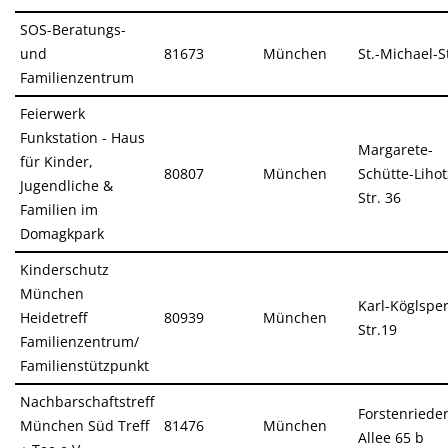
SOS-Beratungs-
und
81673
München
St.-Michael-St
Familienzentrum
Feierwerk
Funkstation - Haus
Margarete-
für Kinder,
80807
München
Schütte-Lihot
Jugendliche &
Str. 36
Familien im
Domagkpark
Kinderschutz
München
Karl-Köglspe
Heidetreff
80939
München
Str.19
Familienzentrum/
Familienstützpunkt
Nachbarschaftstreff
Forstenriede
München Süd Treff
81476
München
Allee 65 b