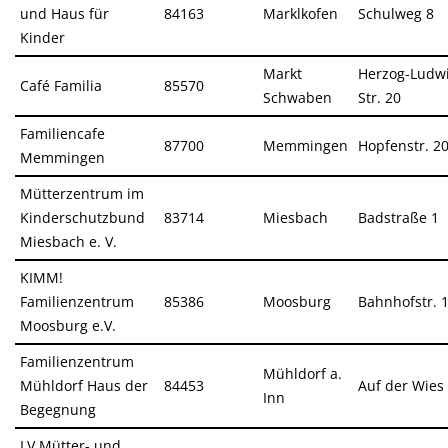
und Haus für
84163
Marklkofen
Schulweg 8
Kinder
Markt
Herzog-Ludwi
Café Familia
85570
Schwaben
Str. 20
Familiencafe
87700
Memmingen
Hopfenstr. 2
Memmingen
Mütterzentrum im
Kinderschutzbund
83714
Miesbach
Badstraße 1
Miesbach e. V.
KIMM!
Familienzentrum
85386
Moosburg
Bahnhofstr. 
Moosburg e.V.
Familienzentrum
Mühldorf a.
Mühldorf Haus der
84453
Auf der Wies
Inn
Begegnung
LV Mütter- und