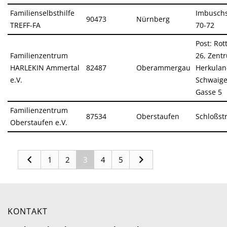
Familienselbsthilfe
Imbuschs
90473
Nürnberg
TREFF-FA
70-72
Post: Rott
Familienzentrum
26, Zent
HARLEKIN Ammertal
82487
Oberammergau
Herkulan
e.V.
Schwaige
Gasse 5
Familienzentrum
87534
Oberstaufen
Schloßstr
Oberstaufen e.V.
1
2
3
4
5
KONTAKT