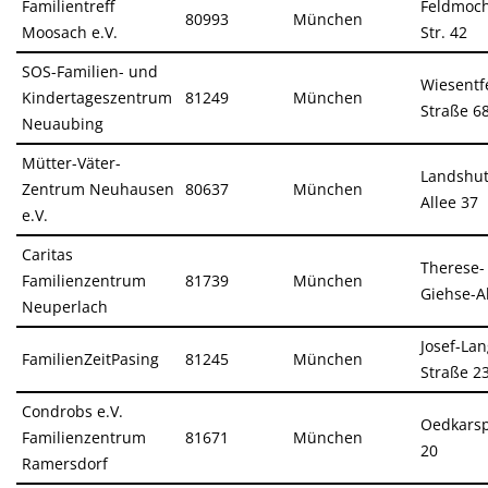
Familientreff
Feldmoch
80993
München
Moosach e.V.
Str. 42
SOS-Familien- und
Wiesentf
Kindertageszentrum
81249
München
Straße 6
Neuaubing
Mütter-Väter-
Landshut
Zentrum Neuhausen
80637
München
Allee 37
e.V.
Caritas
Therese-
Familienzentrum
81739
München
Giehse-A
Neuperlach
Josef-Lan
FamilienZeitPasing
81245
München
Straße 2
Condrobs e.V.
Oedkarspi
Familienzentrum
81671
München
20
Ramersdorf