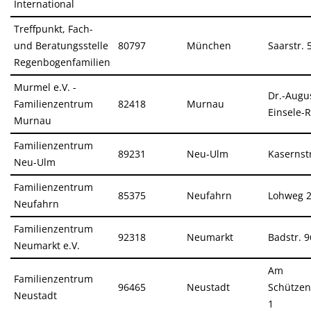
International
Treffpunkt, Fach-
und Beratungsstelle
80797
München
Saarstr. 5
Regenbogenfamilien
Murmel e.V. -
Dr.-Augu
Familienzentrum
82418
Murnau
Einsele-R
Murnau
Familienzentrum
89231
Neu-Ulm
Kasernstr
Neu-Ulm
Familienzentrum
85375
Neufahrn
Lohweg 
Neufahrn
Familienzentrum
92318
Neumarkt
Badstr. 9
Neumarkt e.V.
Am
Familienzentrum
96465
Neustadt
Schützen
Neustadt
1