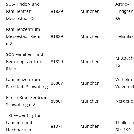
SOS-Kinder- und
Astrid-
Familientreff
81829
München
Lindgren-
Messestadt Ost
65
Familienzentrum
Messestadt Riem
81829
München
Helsinkis
e.V.
SOS-Familien- und
Mittbache
Beratungszentrum
81829
München
15
Riem
Familienzentrum
Wilhelm-
80807
München
Parkstadt Schwabing
Wagenfel
Eltern-Kind-Zentrum
80801
München
Nordends
Schwabing e.V.
TREFF der Elly für
Familien und
Thalkirc
81371
München
Nachbarn in
Str. 190