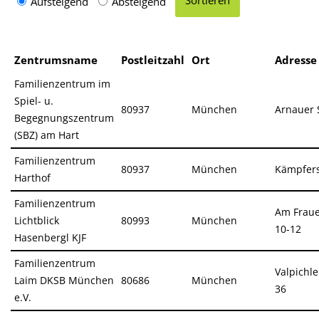
Aufsteigend
Absteigend
Zentrumsname
Postleitzahl
Ort
Adresse
Familienzentrum im
Spiel- u.
80937
München
Arnauer S
Begegnungszentrum
(SBZ) am Hart
Familienzentrum
80937
München
Kämpfers
Harthof
Familienzentrum
Am Frau
Lichtblick
80993
München
10-12
Hasenbergl KJF
Familienzentrum
Valpichle
Laim DKSB München
80686
München
36
e.V.