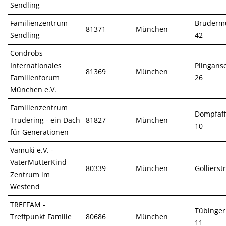
Sendling
Familienzentrum
Brudermü
81371
München
Sendling
42
Condrobs
Internationales
Plinganse
81369
München
Familienforum
26
München e.V.
Familienzentrum
Dompfaf
Trudering - ein Dach
81827
München
10
für Generationen
Vamuki e.V. -
VaterMutterKind
80339
München
Gollierstr
Zentrum im
Westend
TREFFAM -
Tübinger 
Treffpunkt Familie
80686
München
11